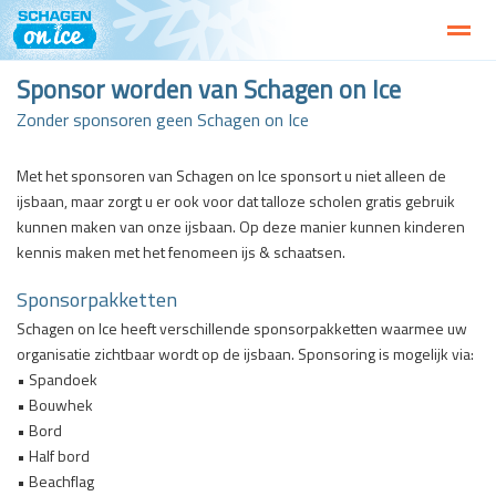
Sponsor worden van Schagen on Ice
Welkom bij Schagen on Ice!
Activiteiten
Openingstijden 2025
Zonder sponsoren geen Schagen on Ice
Met het sponsoren van Schagen on Ice sponsort u niet alleen de
Agenda
Facebook
Instagram
ijsbaan, maar zorgt u er ook voor dat talloze scholen gratis gebruik
kunnen maken van onze ijsbaan. Op deze manier kunnen kinderen
kennis maken met het fenomeen ijs & schaatsen.
Sponsorpakketten
Schagen on Ice heeft verschillende sponsorpakketten waarmee uw
organisatie zichtbaar wordt op de ijsbaan. Sponsoring is mogelijk via:
• Spandoek
• Bouwhek
• Bord
• Half bord
• Beachflag